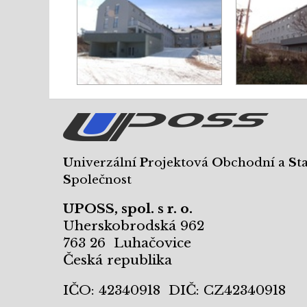
U
niverzální
P
rojektová
O
bchodní a
S
t
S
polečnost
UPOSS, spol. s r. o.
Uherskobrodská 962
763 26 Luhačovice
Česká republika
IČO: 42340918 DIČ: CZ42340918