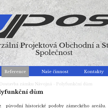
rzální
P
rojektová
O
bchodní a
S
S
polečnost
Reference
Naše činnost
Kontakty
Dostavba zámku Návojná - Polyfunkční dům
olyfunkční dům
 původní historické podoby zámeckého areálu.