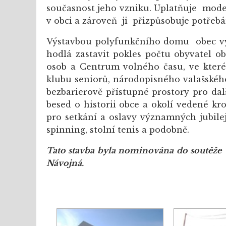
současnost jeho vzniku. Uplatňuje mode
v obci a zároveň ji přizpůsobuje potře
Výstavbou polyfunkčního domu obec vyř
hodlá zastavit pokles počtu obyvatel 
osob a Centrum volného času, ve které
klubu seniorů, národopisného valašskéh
bezbarierově přístupné prostory pro dal
besed o historii obce a okolí vedené kr
pro setkání a oslavy významných jubilej
spinning, stolní tenis a podobně.
Tato stavba byla nominována do soutěže "
Návojná.