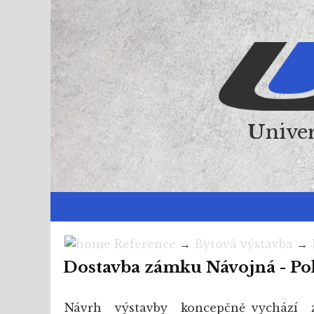
U
nive
Reference
→
Bytová výstavba
→
Dostavba zámku Návojná - P
Návrh výstavby koncepčně vychází z