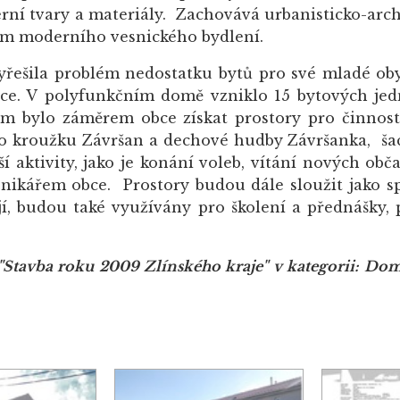
rní tvary a materiály. Zachovává urbanisticko-ar
bám moderního vesnického bydlení.
ešila problém nedostatku bytů pro své mladé obyv
obce. V polyfunkčním domě vzniklo 15 bytových j
m bylo záměrem obce získat prostory pro činnost
o kroužku Závršan a dechové hudby Závršanka, šac
ší aktivity, jako je konání voleb, vítání nových o
onikářem obce. Prostory budou dále sloužit jako s
í, budou také využívány pro školení a přednášky, 
Stavba roku 2009 Zlínského kraje" v kategorii:
Domy