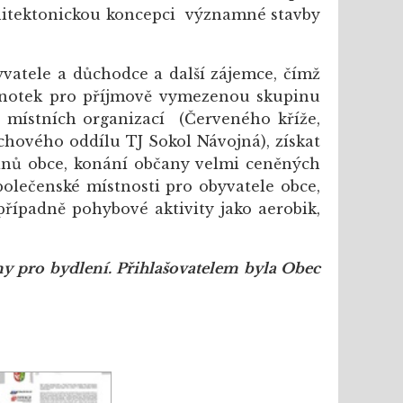
chitektonickou koncepci významné stavby
atele a důchodce a další zájemce, čímž
ednotek pro příjmově vymezenou skupinu
 místních organizací (Červeného kříže,
hového oddílu TJ Sokol Návojná), získat
bčanů obce, konání občany velmi ceněných
polečenské místnosti pro obyvatele obce,
případně pohybové aktivity jako aerobik,
 pro bydlení
. Přihlašovatelem byla Obec